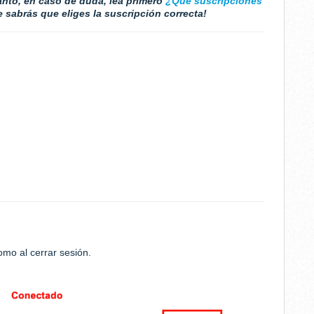
anto, en caso de duda, lea primero
¿Qué suscripciones
 sabrás que eliges la suscripción correcta!
como al cerrar sesión.